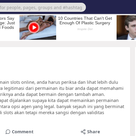
n slots online, anda harus periksa dan lihat lebih dulu
a legitimasi dari permainan itu biar anda dapat memahami
 triknya anda dapat bermain dengan tambah aman.
apat dijalankan supaya kita dapat memainkan permainan
tara opsi agen yang legal. banyak sejauh ini yang berminat
slots akan tetapi mereka sangsi dengan validitas
Comment
Share