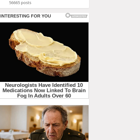
56665 posts