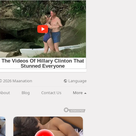
Language
© 2026 Maanation
About
Blog
Contact Us
More