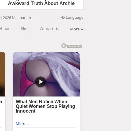
Language
© 2026 Maanation
About
Blog
Contact Us
More