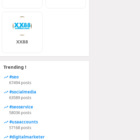
XX88
Trending !
#seo
67494 posts
#socialmedia
63589 posts
#seoservice
58036 posts
#usaaccounts
57168 posts
#digitalmarketer