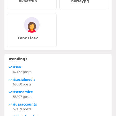
8kbetfun
harleypg
Lanc Fice2
Trending !
#seo
67462 posts
#socialmedia
63560 posts
#seoservice
58007 posts
#usaaccounts
57139 posts