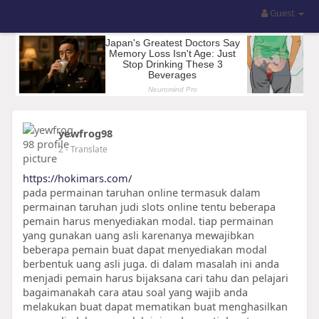
Guest
yewfrog98
2
- Translate
https://hokimars.com/
pada permainan taruhan online termasuk dalam
permainan taruhan judi slots online tentu beberapa
pemain harus menyediakan modal. tiap permainan
yang gunakan uang asli karenanya mewajibkan
beberapa pemain buat dapat menyediakan modal
berbentuk uang asli juga. di dalam masalah ini anda
menjadi pemain harus bijaksana cari tahu dan pelajari
bagaimanakah cara atau soal yang wajib anda
melakukan buat dapat mematikan buat menghasilkan