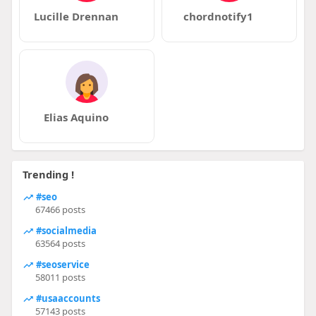
Lucille Drennan
chordnotify1
Elias Aquino
Trending !
#seo
67466 posts
#socialmedia
63564 posts
#seoservice
58011 posts
#usaaccounts
57143 posts