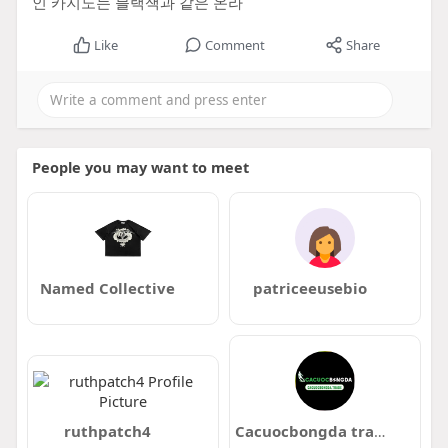
인 카지노는 블랙잭과 같은 온라
Like
Comment
Share
People you may want to meet
Named Collective
patriceeusebio
ruthpatch4
Cacuocbongda trade