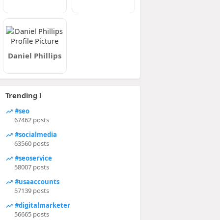
Daniel Phillips
Trending !
#seo
67462 posts
#socialmedia
63560 posts
#seoservice
58007 posts
#usaaccounts
57139 posts
#digitalmarketer
56665 posts