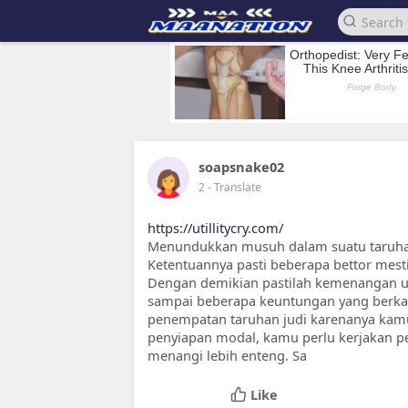
soapsnake02
2
- Translate
https://utillitycry.com/
Menundukkan musuh dalam suatu taruhan j
Ketentuannya pasti beberapa bettor mest
Dengan demikian pastilah kemenangan u
sampai beberapa keuntungan yang berkali 
penempatan taruhan judi karenanya kam
penyiapan modal, kamu perlu kerjakan p
menangi lebih enteng. Sa
Like