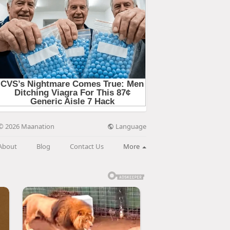
Language
© 2026 Maanation
About
Blog
Contact Us
More