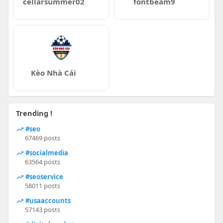
cellarsummer02
fontbeam9
Kèo Nhà Cái
Trending !
#seo
67469 posts
#socialmedia
63564 posts
#seoservice
58011 posts
#usaaccounts
57143 posts