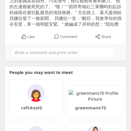
上的婆姨真容娟秀、巧笑倩兮，移位都抱有雅和藥力。 他
的左邊都被死死的了。 “嗖！” “因而寄籍紅三軍團時刻起訴
科線路在最狂亂最危的地段衝鋒。” 亢在路上，葉凡援例給
貝娜拉發了一條新聞。 貝娜拉一笑：“醒目，我會準你的指
令安置，來一個明鬆安緊。” 她編成了祥和的想：“我知覺
Like
Comment
Share
People you may want to meet
raftdust0
greenmanx70