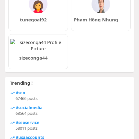
tunegoal92
Phạm Hồng Nhung
sizeconga44
Trending !
#seo
67466 posts
#socialmedia
63564 posts
#seoservice
58011 posts
#usaaccounts