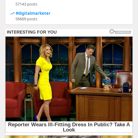
57143 posts
#digitalmarketer
56669 posts