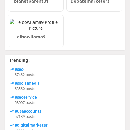
planetparent31
Debatemarketers
elbowllama9
Trending !
#seo
67462 posts
#socialmedia
63560 posts
#seoservice
58007 posts
#usaaccounts
57139 posts
#digitalmarketer