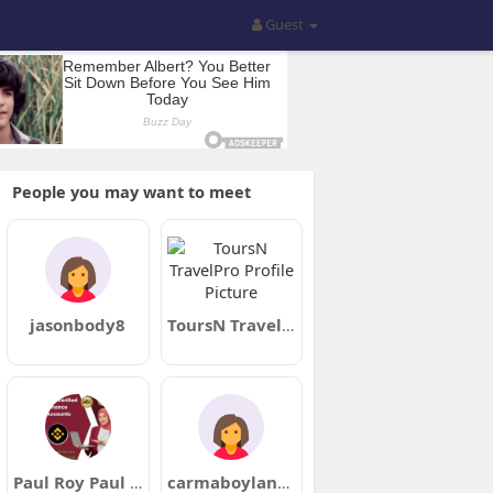
Guest
People you may want to meet
jasonbody8
ToursN TravelPro
Paul Roy Paul Roy
carmaboyland8