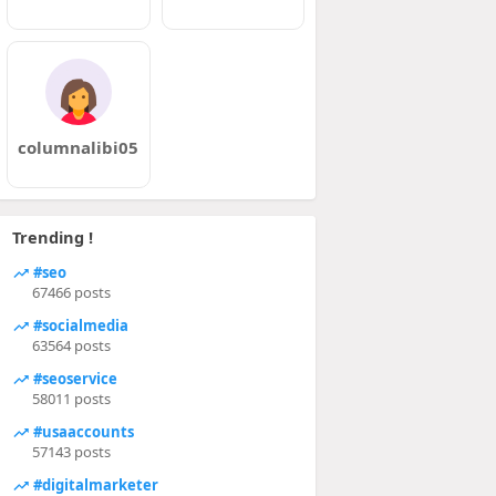
columnalibi05
Trending !
#seo
67466 posts
#socialmedia
63564 posts
#seoservice
58011 posts
#usaaccounts
57143 posts
#digitalmarketer