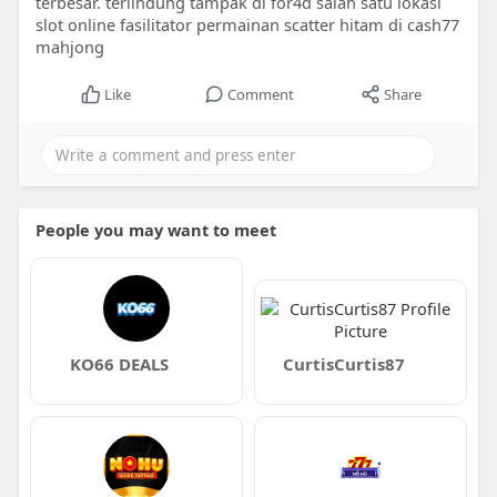
terbesar. terlindung tampak di for4d salah satu lokasi
slot online fasilitator permainan scatter hitam di cash77
mahjong
Like
Comment
Share
People you may want to meet
KO66 DEALS
CurtisCurtis87