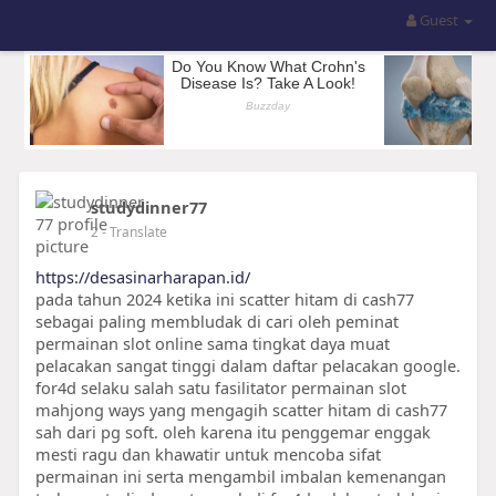
Guest
studydinner77
2
- Translate
https://desasinarharapan.id/
pada tahun 2024 ketika ini scatter hitam di cash77
sebagai paling membludak di cari oleh peminat
permainan slot online sama tingkat daya muat
pelacakan sangat tinggi dalam daftar pelacakan google.
for4d selaku salah satu fasilitator permainan slot
mahjong ways yang mengagih scatter hitam di cash77
sah dari pg soft. oleh karena itu penggemar enggak
mesti ragu dan khawatir untuk mencoba sifat
permainan ini serta mengambil imbalan kemenangan