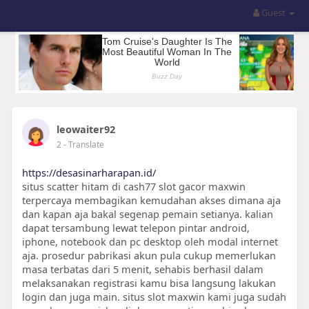
Guest
leowaiter92
2
- Translate
https://desasinarharapan.id/
situs scatter hitam di cash77 slot gacor maxwin
terpercaya membagikan kemudahan akses dimana aja
dan kapan aja bakal segenap pemain setianya. kalian
dapat tersambung lewat telepon pintar android,
iphone, notebook dan pc desktop oleh modal internet
aja. prosedur pabrikasi akun pula cukup memerlukan
masa terbatas dari 5 menit, sehabis berhasil dalam
melaksanakan registrasi kamu bisa langsung lakukan
login dan juga main. situs slot maxwin kami juga sudah