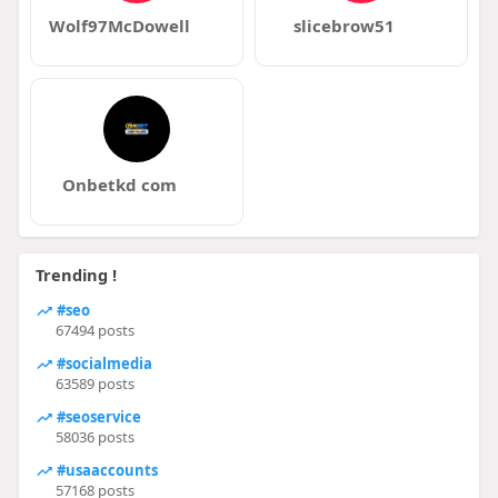
Wolf97McDowell
slicebrow51
Onbetkd com
Trending !
#seo
67494 posts
#socialmedia
63589 posts
#seoservice
58036 posts
#usaaccounts
57168 posts