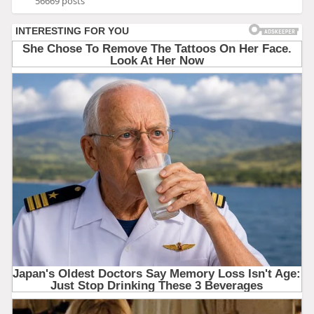
56669 posts