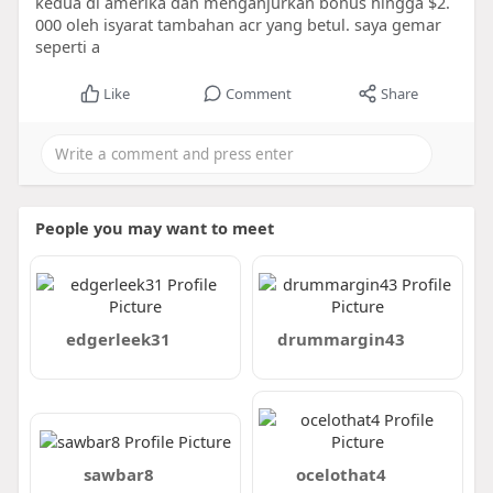
kedua di amerika dan menganjurkan bonus hingga $2.
000 oleh isyarat tambahan acr yang betul. saya gemar
seperti a
Like
Comment
Share
People you may want to meet
edgerleek31
drummargin43
sawbar8
ocelothat4