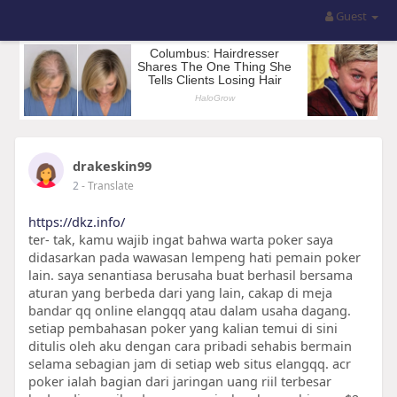
Guest
drakeskin99
2
- Translate
https://dkz.info/
ter- tak, kamu wajib ingat bahwa warta poker saya
didasarkan pada wawasan lempeng hati pemain poker
lain. saya senantiasa berusaha buat berhasil bersama
aturan yang berbeda dari yang lain, cakap di meja
bandar qq online elangqq atau dalam usaha dagang.
setiap pembahasan poker yang kalian temui di sini
ditulis oleh aku dengan cara pribadi sehabis bermain
selama sebagian jam di setiap web situs elangqq. acr
poker ialah bagian dari jaringan uang riil terbesar