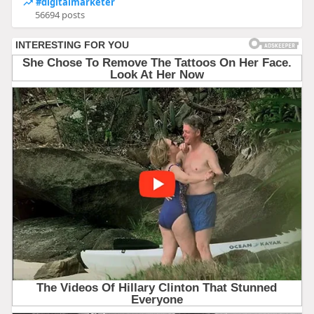
#digitalmarketer
56694 posts