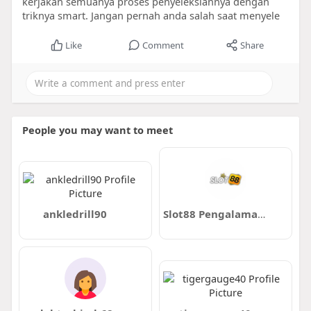
kerjakan semuanya proses penyeleksiannya dengan
triknya smart. Jangan pernah anda salah saat menyele
Like
Comment
Share
People you may want to meet
ankledrill90
Slot88 Pengalaman Slot Online Aman dan Seru