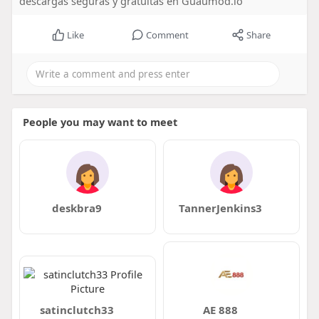
descargas seguras y gratuitas en Guaumod.io
Like
Comment
Share
People you may want to meet
deskbra9
TannerJenkins3
satinclutch33
AE 888