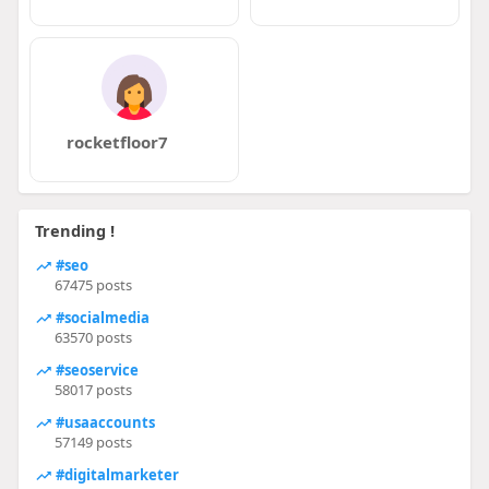
rocketfloor7
Trending !
#seo
67475 posts
#socialmedia
63570 posts
#seoservice
58017 posts
#usaaccounts
57149 posts
#digitalmarketer