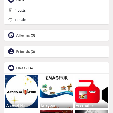
1
posts
Female
Albums
(0)
Friends
(0)
Likes
(14)
Arsenal No
Enagpur
Arsenal Tv