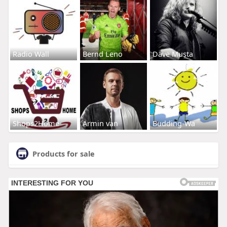
Radio Wall
Bernd Leno
Dave Musta
Shops2Home
Armin van
Budding-Wa
Products for sale