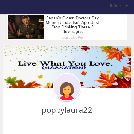
Guest
poppylaura22