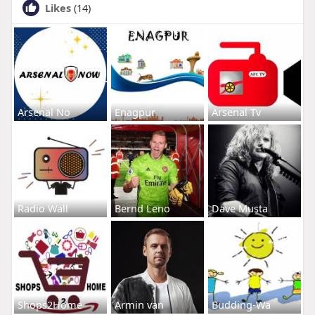
Likes
(14)
Arsenal No
Enagpur
Arsenal Tv
Radio Wall
Bernd Leno
Dave Musta
Shops2Home
Armin van
Budding-Wa