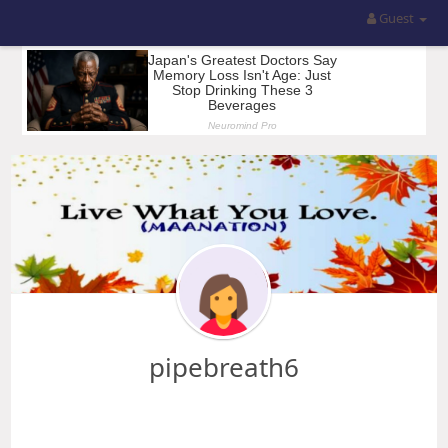
Guest
pipebreath6