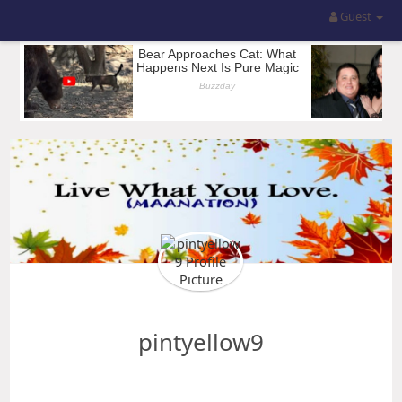
Guest
pintyellow9