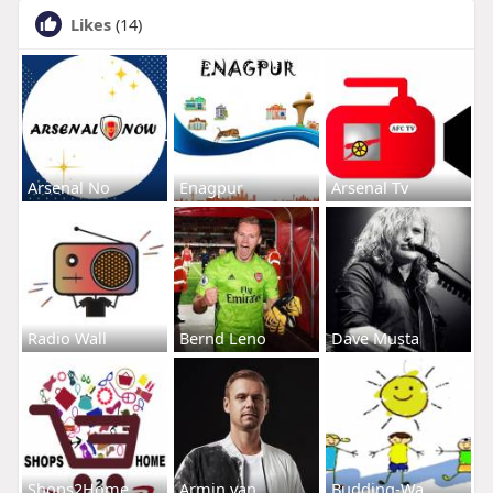
Likes
(14)
Arsenal No
Enagpur
Arsenal Tv
Radio Wall
Bernd Leno
Dave Musta
Shops2Home
Armin van
Budding-Wa