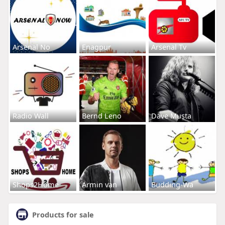
Arsenal No
Enagpur
Arsenal Tv
Radio Wall
Bernd Leno
Dave Musta
Shops2Home
Armin van
Budding-Wa
Products for sale