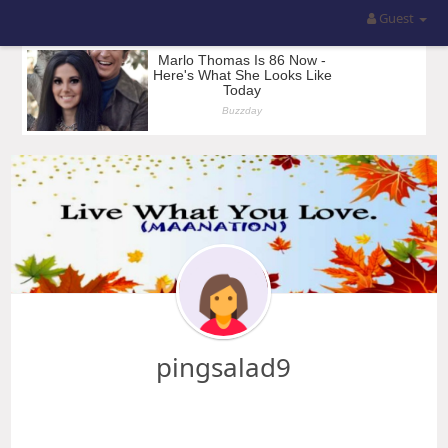
Guest
pingsalad9