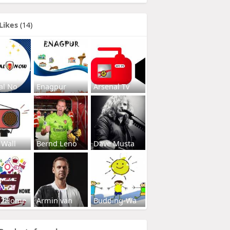
Likes
(14)
al No
Enagpur
Arsenal Tv
 Wall
Bernd Leno
Dave Musta
s2Home
Armin van
Budding-Wa