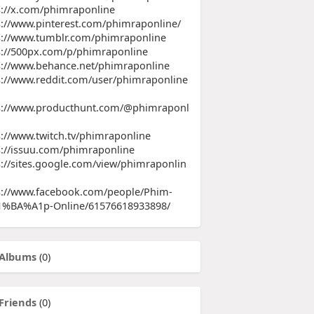
s://x.com/phimraponline
s://www.pinterest.com/phimraponline/
s://www.tumblr.com/phimraponline
s://500px.com/p/phimraponline
s://www.behance.net/phimraponline
s://www.reddit.com/user/phimraponline
s://www.producthunt.com/@phimraponl
s://www.twitch.tv/phimraponline
s://issuu.com/phimraponline
s://sites.google.com/view/phimraponlin
s://www.facebook.com/people/Phim-
%BA%A1p-Online/61576618933898/
Albums
(0)
Friends
(0)