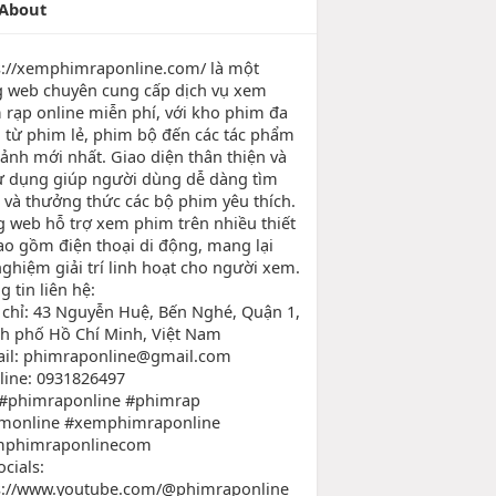
About
s://xemphimraponline.com/ là một
g web chuyên cung cấp dịch vụ xem
 rạp online miễn phí, với kho phim đa
 từ phim lẻ, phim bộ đến các tác phẩm
 ảnh mới nhất. Giao diện thân thiện và
ử dụng giúp người dùng dễ dàng tìm
 và thưởng thức các bộ phim yêu thích.
g web hỗ trợ xem phim trên nhiều thiết
bao gồm điện thoại di động, mang lại
nghiệm giải trí linh hoạt cho người xem.
 tin liên hệ:
 chỉ: 43 Nguyễn Huệ, Bến Nghé, Quận 1,
h phố Hồ Chí Minh, Việt Nam
ail: phimraponline@gmail.com
tline: 0931826497
 #phimraponline #phimrap
monline #xemphimraponline
mphimraponlinecom
cials:
s://www.youtube.com/@phimraponline