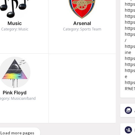
http
http
http
http
Music
Arsenal
http
Category: Music
Category: Sports Team
http
/
http
ine
http
http
http
e
http
R%E1
Pink Floyd
egory: Musician/band
Load more pages