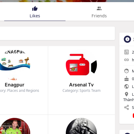
Likes
Friends
2
h
M
0
Enagpur
Arsenal Tv
L
ory: Places and Regions
Category: Sports Team
L
Thành
S