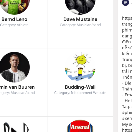
http
Bernd Leno
Dave Mustaine
tran
Category: Athlete
Category: Musician/band
phim
dạng
điện
dễ s
kiếm
Tran
bị, 
trải 
Thông
- Địa
min van Buuren
Budding-Wall
Thàn
egory: Musician/band
Category: Infotainment Website
- Em
- Ho
Tag:
#phi
#xe
My so
http