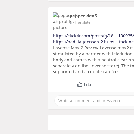
pepperidea5
2
- Translate
https://click4r.com/posts/g/18....13093
https://padilla-joensen-2.hubs....tack.n
Lovense Max 2 Review Lovense max2 is a
stimulated by a partner with teledildonic
body and comes with a neutral clear rin
separately on the Lovense store). The t
supported and a couple can feel
Like