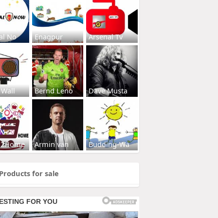
al No
Enagpur
Arsenal Tv
 Wall
Bernd Leno
Dave Musta
s2Home
Armin van
Budding-Wa
Products for sale