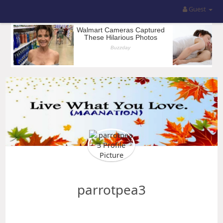
Guest
parrotpea3