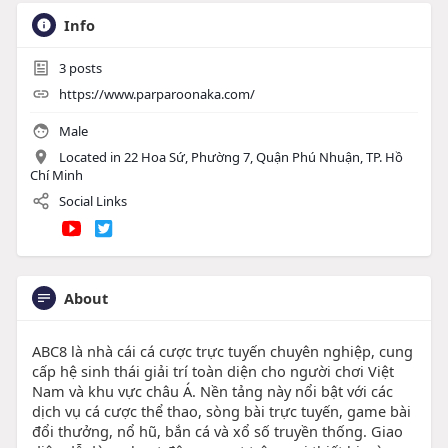
Info
3
posts
https://www.parparoonaka.com/
Male
Located in 22 Hoa Sứ, Phường 7, Quận Phú Nhuận, TP. Hồ
Chí Minh
Social Links
About
ABC8 là nhà cái cá cược trực tuyến chuyên nghiệp, cung
cấp hệ sinh thái giải trí toàn diện cho người chơi Việt
Nam và khu vực châu Á. Nền tảng này nổi bật với các
dịch vụ cá cược thể thao, sòng bài trực tuyến, game bài
đổi thưởng, nổ hũ, bắn cá và xổ số truyền thống. Giao