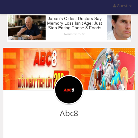
Guest
Abc8