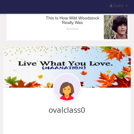
Guest
ovalclass0