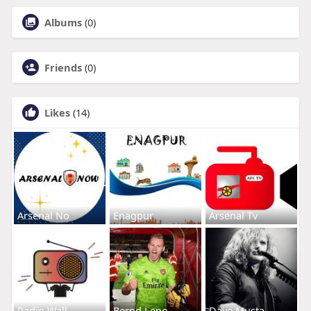
Albums
(0)
Friends
(0)
Likes
(14)
Arsenal No
Enagpur
Arsenal Tv
Radio Wall
Bernd Leno
Dave Musta