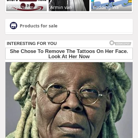
Shops2Home
Armin van
Budding-Wa
Products for sale