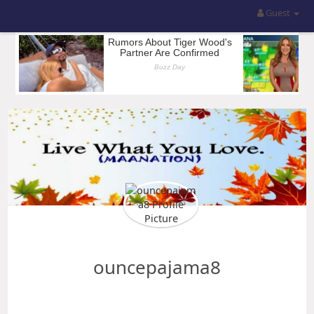
Guest
ouncepajama8