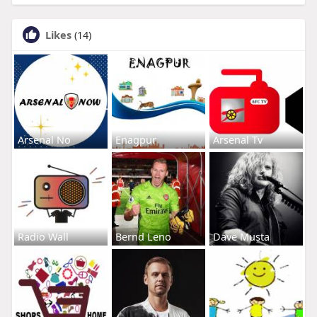
Likes
(14)
Arsenal No
Enagpur
Arsenal Tv
Radio Wall
Bernd Leno
Dave Musta