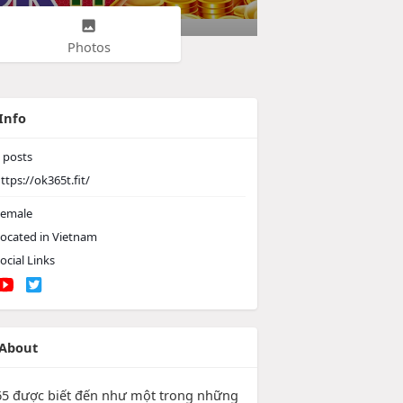
Photos
Info
posts
ttps://ok365t.fit/
emale
ocated in Vietnam
ocial Links
About
5 được biết đến như một trong những