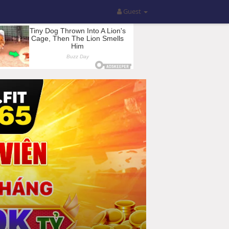
Guest