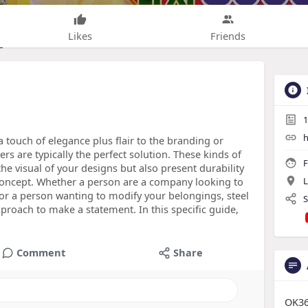
Likes
Friends
1
h
 touch of elegance plus flair to the branding or
ers are typically the perfect solution. These kinds of
F
he visual of your designs but also present durability
 concept. Whether a person are a company looking to
L
or a person wanting to modify your belongings, steel
S
proach to make a statement. In this specific guide,
Comment
Share
OK36