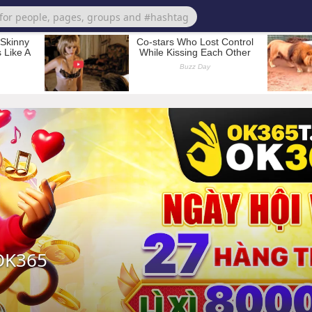
OK365