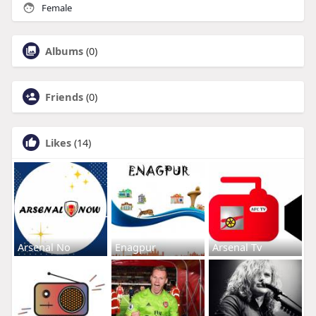
Female
Albums
(0)
Friends
(0)
Likes
(14)
Arsenal No
Enagpur
Arsenal Tv