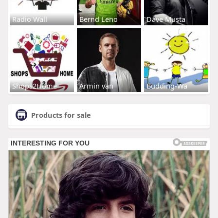
Radio Wall
Bernd Leno
Dave Musta
Shops2Home
Armin van
Budding-Wa
Products for sale