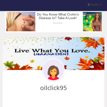
Guest
oilclick95