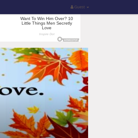
Guest