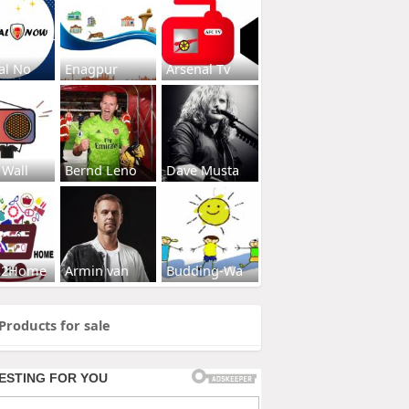
al No
Enagpur
Arsenal Tv
 Wall
Bernd Leno
Dave Musta
s2Home
Armin van
Budding-Wa
Products for sale