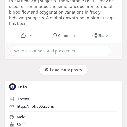
freely behaving subjects. The wearable DSCFO may be
used for continuous and simultaneous monitoring of
blood flow and oxygenation variations in freely
behaving subjects. A global downtrend in blood usage
has been
Like
Comment
Share
Load more posts
Info
3
posts
https://nohu90u.com/
Male
30-11--1