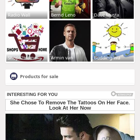
Radio Wall
Bernd Leno
Dave Musta
Shops2Home
Armin van
Budding-Wa
Products for sale