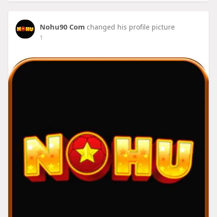
Nohu90 Com
changed his profile picture
1