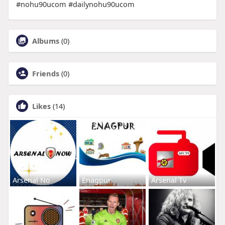
#nohu90ucom #dailynohu90ucom
Albums
(0)
Friends
(0)
Likes
(14)
Arsenal No
Enagpur
Arsenal Tv