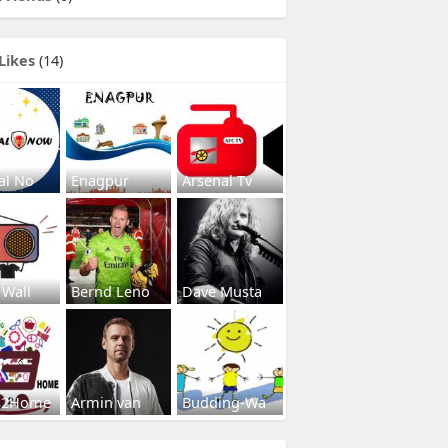
Likes
(14)
al No
Enagpur
Arsenal Tv
 Wall
Bernd Leno
Dave Musta
s2Home
Armin van
Budding-Wa