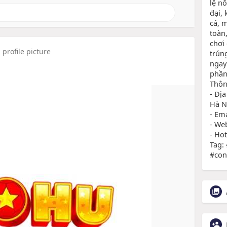
lệ n
đại,
cá, 
toàn
chơi
profile picture
trún
ngay
phần
Thông
- Địa
Hà N
- Em
- We
- Ho
Tag:
#con