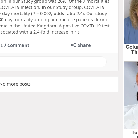
ion in our Study group was 26%. Of the 7 mortalities
r COVID-19 infection. In our Study group, COVID-19
0-day mortality (P = 0.002, odds ratio 2.4). Our study
30-day mortality among hip fracture patients during
emic in the United Kingdom. A positive COVID-19 test
ssociated with a 2.4-fold increase in ris
Comment
Share
No more posts