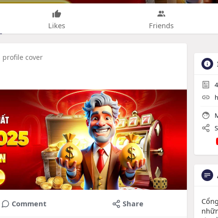
Likes
Friends
profile cover
4
h
M
S
Cổng
Comment
Share
nhữn