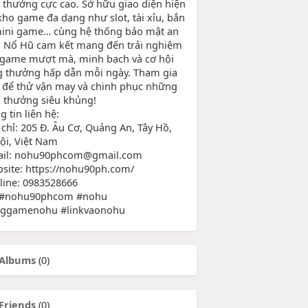
ổ thưởng cực cao. Sở hữu giao diện hiện
 kho game đa dạng như slot, tài xỉu, bắn
mini game… cùng hệ thống bảo mật an
, Nổ Hũ cam kết mang đến trải nghiệm
 game mượt mà, minh bạch và cơ hội
g thưởng hấp dẫn mỗi ngày. Tham gia
 để thử vận may và chinh phục những
 thưởng siêu khủng!
 tin liên hệ:
 chỉ: 205 Đ. Âu Cơ, Quảng An, Tây Hồ,
ội, Việt Nam
ail: nohu90phcom@gmail.com
bsite: https://nohu90ph.com/
tline: 0983528666
 #nohu90phcom #nohu
ggamenohu #linkvaonohu
Albums
(0)
Friends
(0)