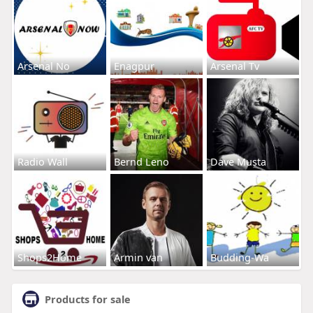
Arsenal No
Enagpur
Arsenal Tv
Radio Wall
Bernd Leno
Dave Musta
Shops2Home
Armin van
Budding-Wa
Products for sale