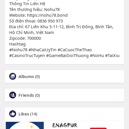
Thông Tin Liên Hệ
Tên thương hiệu: Nohu78
Website: https://nohu78.bond
Số điện thoại: 0836 950 973
Địa chỉ: 67 Liên Khu 5-11-12, Bình Trị Đông, Bình Tân,
Hồ Chí Minh, Việt Nam
Zipcode: 700000
Hashtag
#Nohu78 #NhaCaiUyTin #CaCuocTheThao
#CasinoTrucTuyen #GameBaiDoiThuong #NoHu #TaiXiu
Albums
(0)
Friends
(0)
Likes
(14)