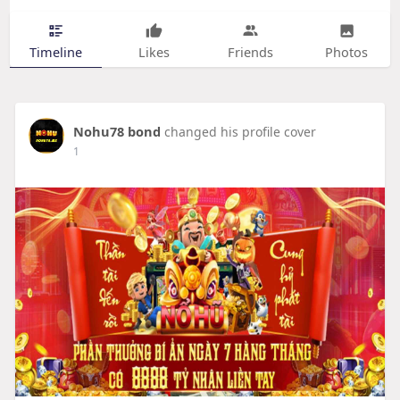
Timeline
Likes
Friends
Photos
Nohu78 bond
changed his profile cover
1