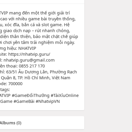
VIP mang đến một thế giới giải trí
 cao với nhiều game bài truyền thống,
ỉu, xóc đĩa, bắn cá và slot game. Hệ
g giao dịch nạp – rút nhanh chóng,
 diện thân thiện, bảo mật chặt chẽ giúp
i chơi yên tâm trải nghiệm mỗi ngày.
ng hiệu: NHATVIP
te: https://nhatvip.guru/
l: nhatvip.guru@gmail.com
iện thoại: 0855 217 170
chỉ: 63/51 Âu Dương Lân, Phường Rạch
 Quận 8, TP. Hồ Chí Minh, Việt Nam
ode: 700000
tags:
TVIP #GameĐổiThưởng #TàiXỉuOnline
tGame #GameBài #NhatvipVN
Albums
(0)