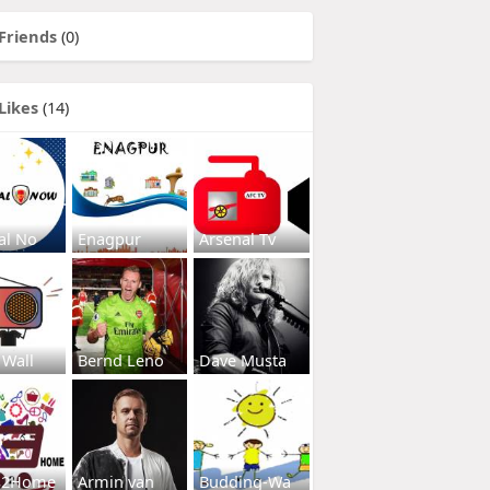
Friends
(0)
Likes
(14)
al No
Enagpur
Arsenal Tv
 Wall
Bernd Leno
Dave Musta
s2Home
Armin van
Budding-Wa