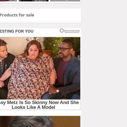
Products for sale