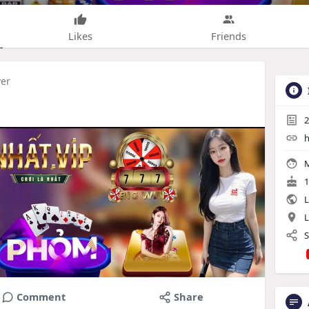
Likes
Friends
ver
2
h
M
1
L
L
S
Comment
Share