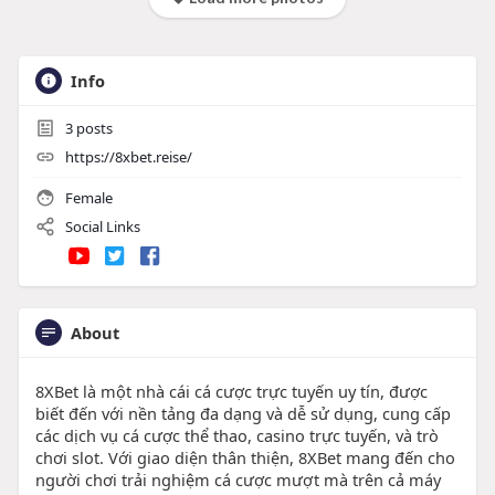
Info
3
posts
https://8xbet.reise/
Female
Social Links
About
8XBet là một nhà cái cá cược trực tuyến uy tín, được
biết đến với nền tảng đa dạng và dễ sử dụng, cung cấp
các dịch vụ cá cược thể thao, casino trực tuyến, và trò
chơi slot. Với giao diện thân thiện, 8XBet mang đến cho
người chơi trải nghiệm cá cược mượt mà trên cả máy