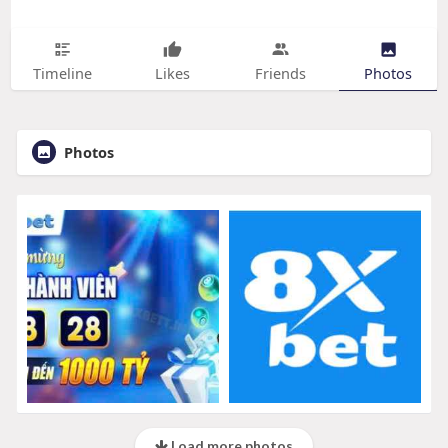
Timeline
Likes
Friends
Photos
Photos
Load more photos