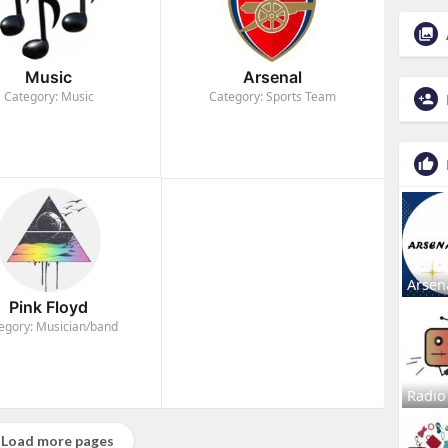
Music
Arsenal
Category: Music
Category: Sports Team
Arsen
Pink Floyd
egory: Musician/band
Radio
Load more pages