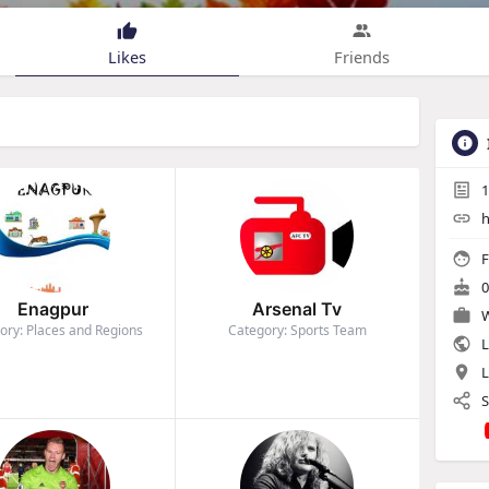
Likes
Friends
1
h
F
0
Enagpur
Arsenal Tv
W
ory: Places and Regions
Category: Sports Team
L
L
S