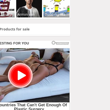
s2Home
Armin van
Budding-Wa
Products for sale