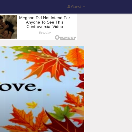
Guest