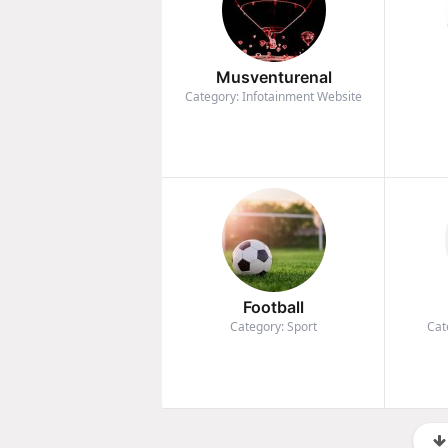
Musventurenal
Category: Infotainment Website
Football
Category: Sport
Cat