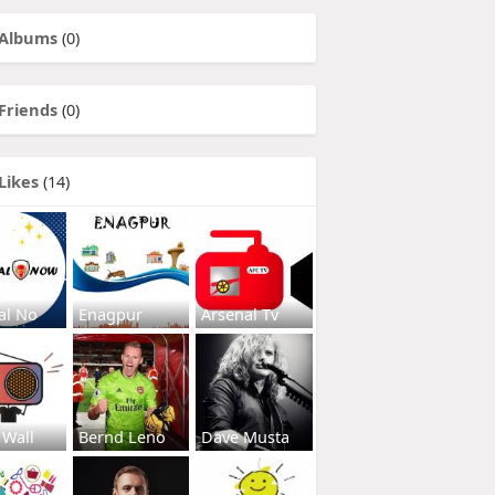
Albums
(0)
Friends
(0)
Likes
(14)
al No
Enagpur
Arsenal Tv
 Wall
Bernd Leno
Dave Musta