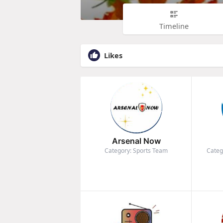
Timeline
Likes
Arsenal Now
Category: Sports Team
Categ