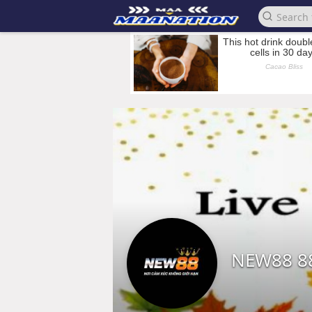
NEW88 8