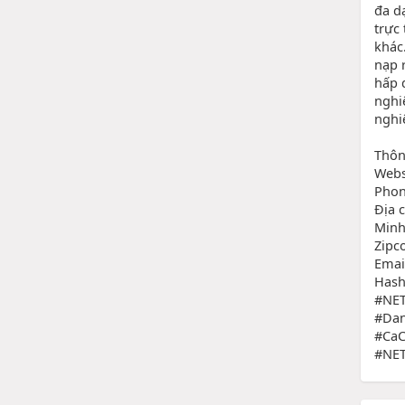
đa d
trực 
khác
nạp 
hấp 
nghi
nghi
Thôn
Websi
Phon
Địa 
Minh
Zipc
Emai
Hash
#NET
#Dan
#CaC
#NET