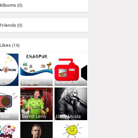
Albums
(0)
Friends
(0)
Likes
(14)
al No
Enagpur
Arsenal Tv
 Wall
Bernd Leno
Dave Musta