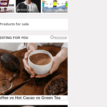
s2Home
Armin van
Budding-Wa
Products for sale