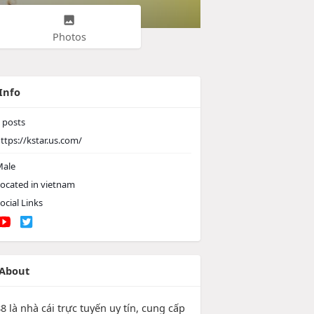
Photos
Info
posts
ttps://kstar.us.com/
ale
ocated in vietnam
ocial Links
About
 là nhà cái trực tuyến uy tín, cung cấp