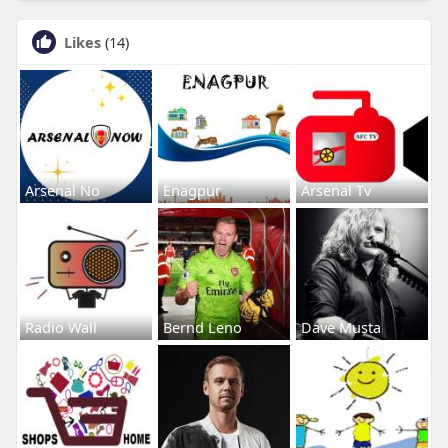
Likes
(14)
Arsenal No
Enagpur
Arsenal Tv
Radio Wall
Bernd Leno
Dave Musta