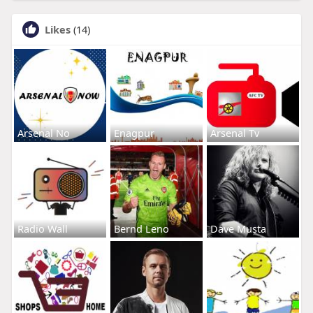
Likes
(14)
Arsenal No
Enagpur
Arsenal Tv
Radio Wall
Bernd Leno
Dave Musta