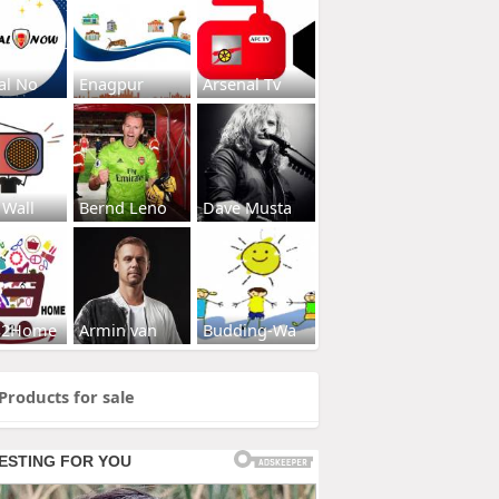
al No
Enagpur
Arsenal Tv
 Wall
Bernd Leno
Dave Musta
s2Home
Armin van
Budding-Wa
Products for sale