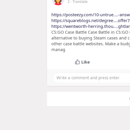
2
- Translate
https://posteezy.com/10-untrue....-an
https://squareblogs.net/degree....offer
https://wentworth-herring.thou....ghtla
CS:GO Case Battle Case Battle in CS:GO i
alternative to buying Steam cases and co
other case battle websites. Make a budge
manag
Like