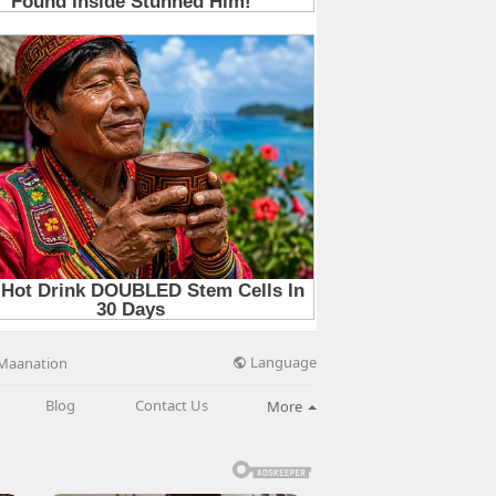
Language
Maanation
Blog
Contact Us
More