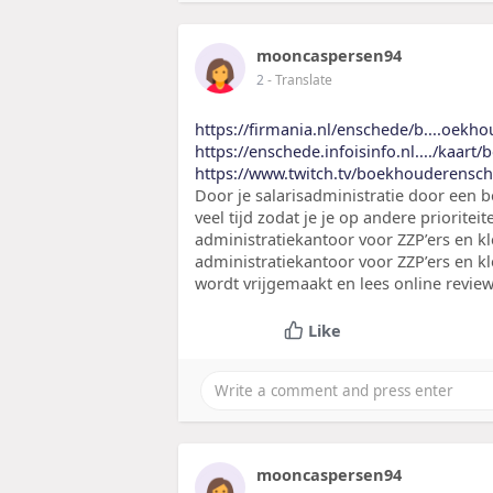
mooncaspersen94
2
- Translate
https://firmania.nl/enschede/b....oekh
https://enschede.infoisinfo.nl..../kaar
https://www.twitch.tv/boekhouderensc
Door je salarisadministratie door een b
veel tijd zodat je je op andere priorite
administratiekantoor voor ZZP’ers en k
administratiekantoor voor ZZP’ers en kl
wordt vrijgemaakt en lees online revie
Like
mooncaspersen94