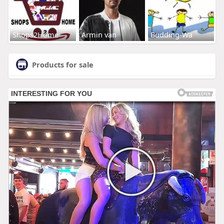
Shops2Home
Armin van
Budding-Wa
Products for sale