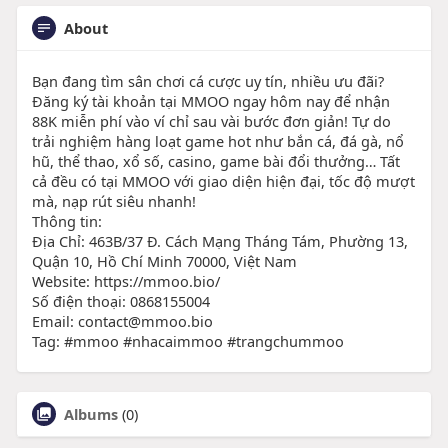
About
Bạn đang tìm sân chơi cá cược uy tín, nhiều ưu đãi?
Đăng ký tài khoản tại MMOO ngay hôm nay để nhận
88K miễn phí vào ví chỉ sau vài bước đơn giản! Tự do
trải nghiệm hàng loạt game hot như bắn cá, đá gà, nổ
hũ, thể thao, xổ số, casino, game bài đổi thưởng… Tất
cả đều có tại MMOO với giao diện hiện đại, tốc độ mượt
mà, nạp rút siêu nhanh!
Thông tin:
Địa Chỉ: 463B/37 Đ. Cách Mạng Tháng Tám, Phường 13,
Quận 10, Hồ Chí Minh 70000, Việt Nam
Website: https://mmoo.bio/
Số điện thoại: 0868155004
Email: contact@mmoo.bio
Tag: #mmoo #nhacaimmoo #trangchummoo
Albums
(0)