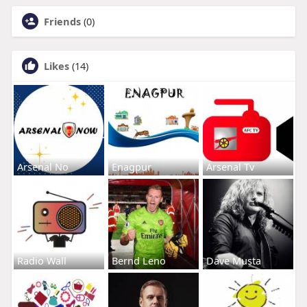
Friends
(0)
Likes
(14)
Arsenal No
Enagpur
Arsenal Tv
Radio Wall
Bernd Leno
Dave Musta