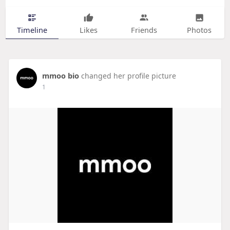
Timeline
Likes
Friends
Photos
mmoo bio
changed her profile picture
1