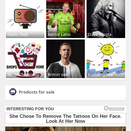
Radio Wall
Bernd Leno
Dave Musta
Shops2Home
Armin van
Budding-Wa
Products for sale