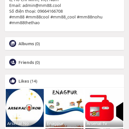
Email: admin@mm88.cool
Số điện thoại: 09664166708
#mm88 #mm88cool #mm88_cool #mm88nohu
#mm88thethao
Albums
(0)
Friends
(0)
Likes
(14)
Arsenal No
Enagpur
Arsenal Tv