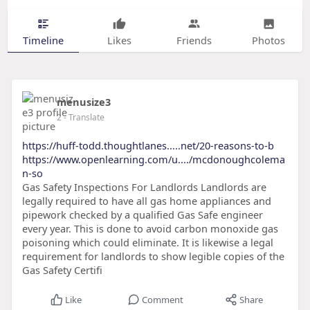
Timeline
Likes
Friends
Photos
menusize3
2
- Translate
https://huff-todd.thoughtlanes.....net/20-reasons-to-b
https://www.openlearning.com/u..../mcdonoughcolema
n-so
Gas Safety Inspections For Landlords Landlords are
legally required to have all gas home appliances and
pipework checked by a qualified Gas Safe engineer
every year. This is done to avoid carbon monoxide gas
poisoning which could eliminate. It is likewise a legal
requirement for landlords to show legible copies of the
Gas Safety Certifi
Like
Comment
Share