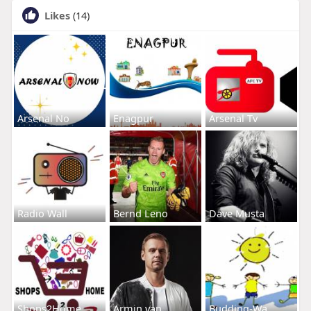
Likes
(14)
Arsenal No
Enagpur
Arsenal Tv
Radio Wall
Bernd Leno
Dave Musta
Shops2Home
Armin van
Budding-Wa