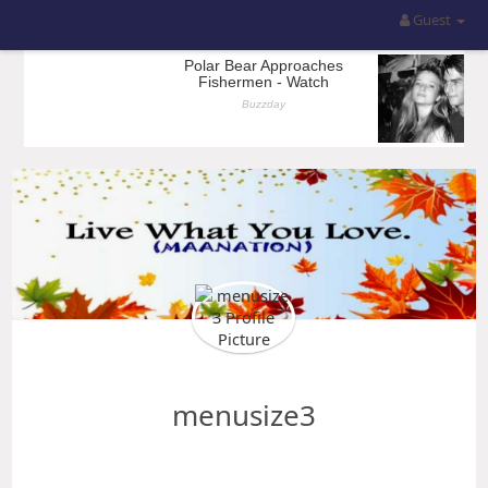
Guest
menusize3