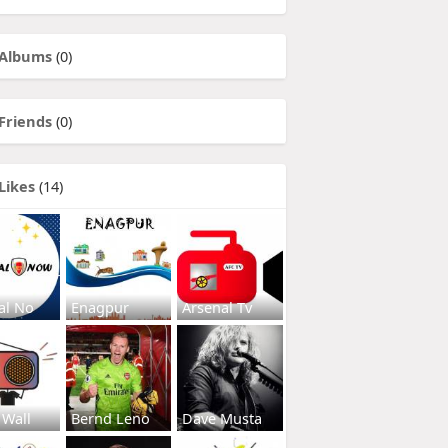
Albums
(0)
Friends
(0)
Likes
(14)
al No
Enagpur
Arsenal Tv
 Wall
Bernd Leno
Dave Musta