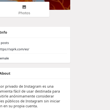
Photos
Info
posts
ttps://sqirk.com/es/
emale
About
isor privado de Instagram es una
amienta fácil de usar destinada para
itirle anónimamente considerar
les públicos de Instagram sin iniciar
ón en su propia cuenta.