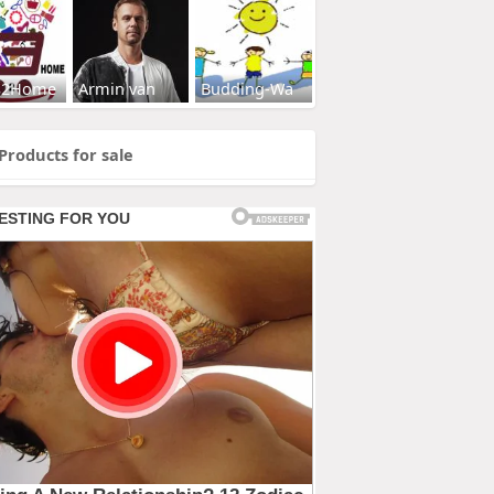
s2Home
Armin van
Budding-Wa
Products for sale