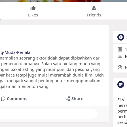
Likes
Friends
1
ang-Muda-Perjala
h
nampilan seorang aktor tidak dapat dipisahkan dari
ra pemeran utamanya. Salah satu bintang muda yang
F
Dengan bakat akting yang mumpuni dan pesona yang
ayar kaca tetapi juga mulai merambah dunia film. Oleh
tepat menjadi sangat penting untuk mengoptimalkan
ngalaman menonton yang
Comment
Share
El V
herr
perm
perfi
sesi