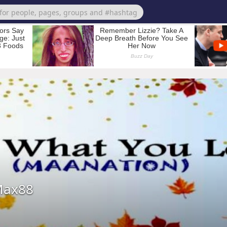
Max88