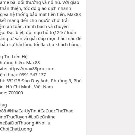
game bài đổi thưởng và nổ hũ. Với giao
 thân thiện, tốc độ giao dịch nhanh
g và hệ thống bảo mật tiên tiến, Max88
kết mang đến cho người chơi trải
ệm an toàn, minh bạch và chuyên
ệp. Đặc biệt, đội ngũ hỗ trợ 24/7 luôn
sàng tư vấn và giải đáp mọi thắc mắc để
bảo sự hài lòng tối đa cho khách hàng.
g Tin Liên Hệ
thương hiệu: Max88
ite: https://max88pro.com
iện thoại: 0391 547 137
chỉ: 352/2B Đào Duy Anh, Phường 9, Phú
n, Hồ Chí Minh, Việt Nam
ode: 700000
tag
88 #NhaCaiUyTin #CaCuocTheThao
inoTrucTuyen #LoDeOnline
meBaiDoiThuong #NoHu
ChoiChatLuong