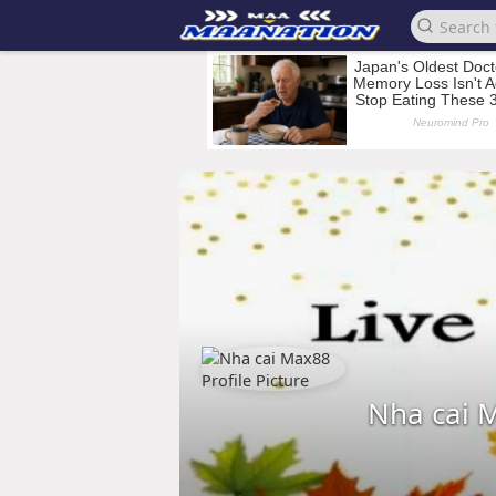
Nha cai 