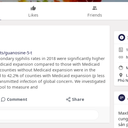
Likes
Friends
1
ts/guanosine-5-t
h
dary syphilis rates in 2018 were significantly higher
Medicaid expansion compared to those with Medicaid
M
counties without Medicaid expansion were in the
 to 42.2% of counties with Medicaid expansion (p less
L
Phú N
ransmitted infection of global concern. We investigated
ool to measure and
Comment
Share
Max88
cung
sản 