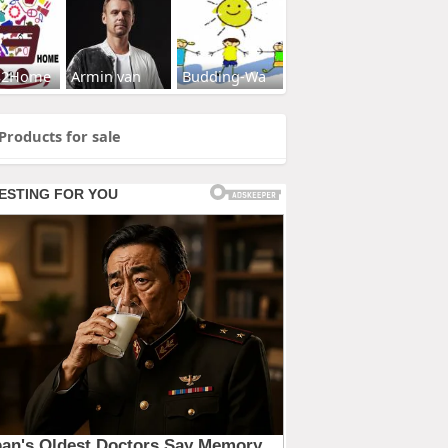
s2Home
Armin van
Budding-Wa
Products for sale