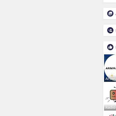
Arsen
Radio