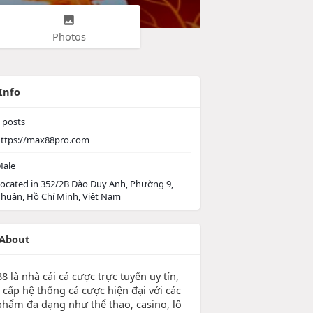
Photos
Info
posts
ttps://max88pro.com
ale
ocated in 352/2B Đào Duy Anh, Phường 9,
huận, Hồ Chí Minh, Việt Nam
About
 là nhà cái cá cược trực tuyến uy tín,
 cấp hệ thống cá cược hiện đại với các
phẩm đa dạng như thể thao, casino, lô