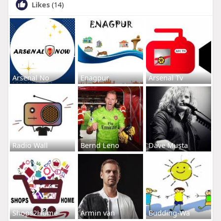
Likes
(14)
Arsenal No
Enagpur
Arsenal Tv
Radio Wall
Bernd Leno
Dave Musta
Shops2Home
Armin van
Budding-Wa