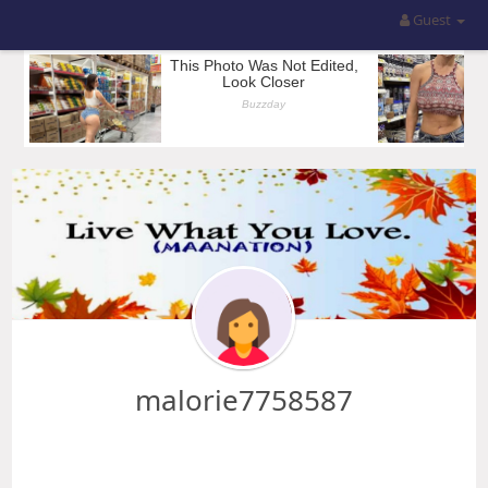
Guest
malorie7758587