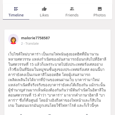
Timeline
Likes
Friends
Photos
malorie7758587
2
- Translate
เว็บไซต์ใหม่บาคาร่า เป็นเกมไพ่พนันสูงยอดฮิตที่มีมานาน
หลายศตวรรษ แหล่งกำเนิดของมันสามารถย้อนกลับไปที่อิตาลี
ในศตวรรษที่ 15 แล้วก็แพร่ระบาดไปยังประเทศฝรั่งเศสอย่าง
เร็วซึ่งเป็นที่นิยมในหมู่ชนชั้นสูงของประเทศฝรั่งเศส ตอนนี้บา
คาร่ายังคงเป็นเกมคาสิโนยอดฮิต โดยผู้เล่นสามารถ
เพลิดเพลินใจได้จากที่บ้านของตนผ่านเว็บ บาคาร่ามาใหม่
แหล่งกำเนิดที่จริงจริงของบาคาร่ายังคงโต้เถียงกัน แม้กระนั้น
ผู้ชำนาญส่วนมากเห็นพ้องต้องกันกันว่ามีต้นกำเนิดในอิตาลีใน
ตอนศตวรรษที่ 15 คำว่า “บาคาร่า” มาจากคำภาษาอิตาลี “บา
คาร่า” ซึ่งก็คือศูนย์ โดยอ้างอิงถึงค่าของไพ่หน้าและก็สิบใน
เกม ในตอนแรกมันถูกเล่นโดยใช้ไพ่ทาโรต์ และก็เร็วนี้ๆค