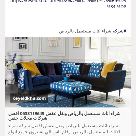
https://keyeldkha.com/%D8%A7%D....9%81%D8%B6%D9
%84-%D8
#شركة
شراء اثاث مستعمل بالرياض
keyeldkha.com
شراء اثاث مستعمل بالرياض ونقل عفش 0533119649 افضل
شركات محلات حقين
شراء اثاث مستعمل بالرياض ونقل عفش افضل شركة شراء
الاثاث المستعمل بالرياض ارقام ناس الي يشترون جميع انواع