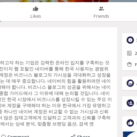
Likes
Friends
2
하고자 하는 기업은 강력한 온라인 입지를 구축하는 것
F
엔진이자 웹 포털인 네이버를 통해 한국 사용자는 광범위
버 계정은 비즈니스 블로그의 가시성을 극대화하고 성장을
는 데 매우 중요합니다. 네이버의 힘을 활용하려면 네이
해해야 합니다. 비즈니스 블로그의 성공을 위해서는 네이
 종합 가이드에서 그 이유에 대해 논의할 것입니다. 네이
인 한국 시장에서 비즈니스를 성장시킬 수 있는 주요 이
이버 계정을 구매해야 하는 이유 한국에서 가장 유명하고
중 하나인 네이버 계정은 비교할 수 없는 가시성과 신뢰
 더 많은 잠재고객에게 도달하고 고객과의 신뢰를 구축하
정에서는 상세 분석, 맞춤형 브랜딩 옵션, 검색 엔
Comment
Share