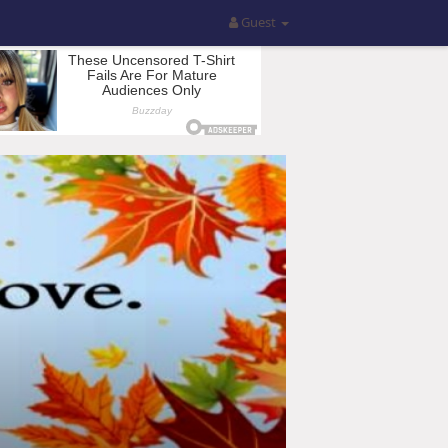
Guest