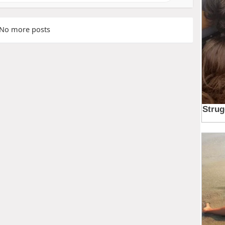
No more posts