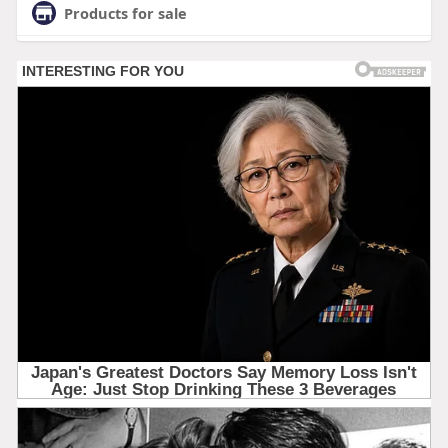
Products for sale