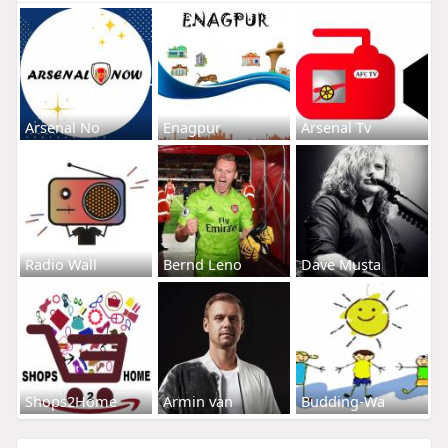
Arsenal No
Enagpur
Arsenal Tv
Radio Wall
Bernd Leno
Dave Musta
Shops2Home
Armin van
Budding-Wa