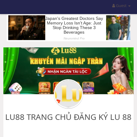
Guest
LU88 TRANG CHỦ ĐĂNG KÝ LU 88