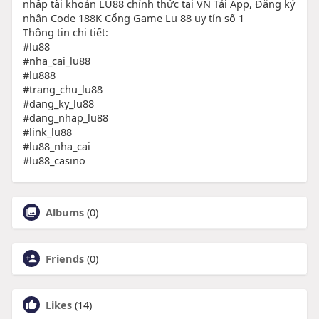
nhập tài khoản LU88 chính thức tại VN Tải App, Đăng ký
nhận Code 188K Cổng Game Lu 88 uy tín số 1
Thông tin chi tiết:
#lu88
#nha_cai_lu88
#lu888
#trang_chu_lu88
#dang_ky_lu88
#dang_nhap_lu88
#link_lu88
#lu88_nha_cai
#lu88_casino
Albums
(0)
Friends
(0)
Likes
(14)