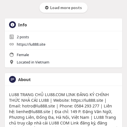
Load more posts
Info
2
posts
https://lu888.site
Female
Located in Vietnam
About
LU88 TRANG CHỦ LU88.COM LINK ĐĂNG KÝ CHÍNH
THỨC NHÀ CÁI LU88 | Website: https://lu888.site |
Email: hotro@lu888.site | Phone: 0584 293 277 | Liên
hệ: lienhe@lu888.site | Địa chỉ: 149 P. Đặng Văn Ngữ,
Phương Liên, Đống Đa, Hà Nội, Việt Nam | LU88 Trang
chủ truy cập nhà cái LU88 COM Link đăng ký, đăng