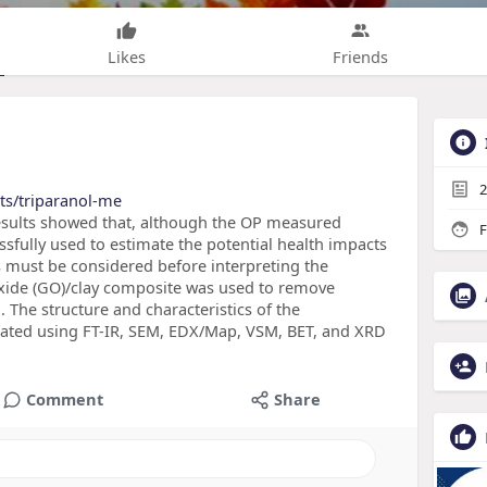
Likes
Friends
2
ts/triparanol-me
 results showed that, although the OP measured
F
sfully used to estimate the potential health impacts
s must be considered before interpreting the
oxide (GO)/clay composite was used to remove
The structure and characteristics of the
ated using FT-IR, SEM, EDX/Map, VSM, BET, and XRD
Comment
Share