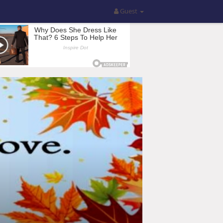
Guest