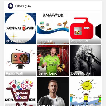
Likes
(14)
Arsenal No
Enagpur
Arsenal Tv
Radio Wall
Bernd Leno
Dave Musta
Shops2Home
Armin van
Budding-Wa